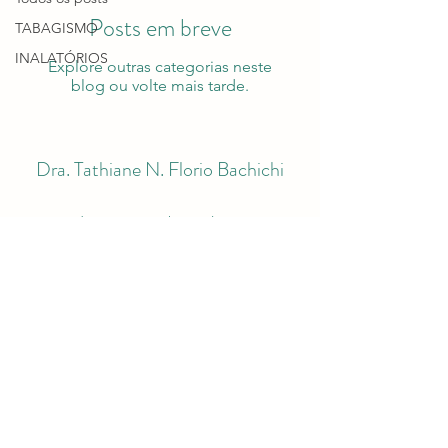
Posts em breve
TABAGISMO
INALATÓRIOS
Explore outras categorias neste
blog ou volte mais tarde.
Dra. Tathiane N. Florio Bachichi
darsecretaria@hotmail.com
Tel:
(11) 3285-2901
- Whatsapp:
(11) 98217-2901
Av. Paulista, 326 - Conjunto 55
Bela Vista - São Paulo - SP
©2024 por Dra. Tathiane N. Florio Bachichi.