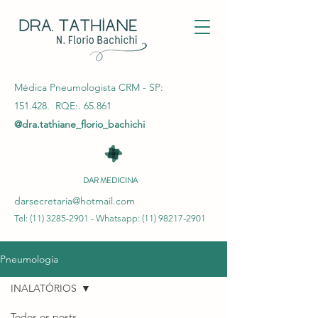
Médica Pneumologista CRM - SP:
151.428. RQE:. 65.861
@dra.tathiane_florio_bachichi
DAR MEDICINA
darsecretaria@hotmail.com
Tel:
(11) 3285-2901
- Whatsapp:
(11) 98217-2901
Pneumologia
INALATÓRIOS
Todos os posts