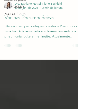
Dra. Tathiane Nottoli Florio Bachichi
TABAGISMO
17 de jun. de 2024
2 min de leitura
INALATÓRIOS
Vacinas Pneumocócicas
São vacinas que protegem contra o Pneumococo,
uma bactéria associada ao desenvolvimento de
pneumonia, otite e meningite. Atualmente
temos...