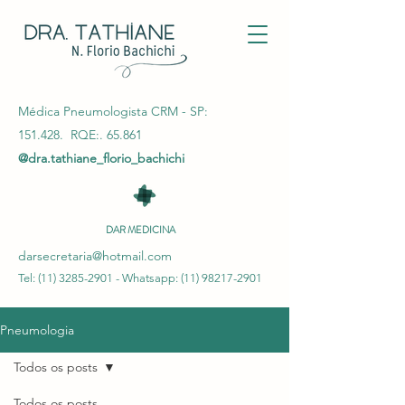
Médica Pneumologista CRM - SP:
151.428. RQE:. 65.861
@dra.tathiane_florio_bachichi
DAR MEDICINA
darsecretaria@hotmail.com
Tel:
(11) 3285-2901
- Whatsapp:
(11) 98217-2901
Pneumologia
Todos os posts
Todos os posts