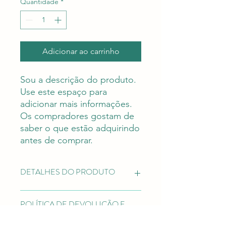
Quantidade
*
Adicionar ao carrinho
Sou a descrição do produto. 
Use este espaço para 
adicionar mais informações. 
Os compradores gostam de 
saber o que estão adquirindo 
antes de comprar.
DETALHES DO PRODUTO
Use este espaço para adicionar mais
POLÍTICA DE DEVOLUÇÃO E
detalhes sobre seu produto, como
REEMBOLSO
tamanho, material, cuidados especiais